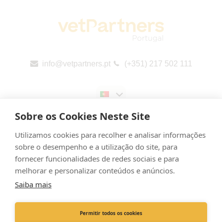
info@vetpartners.pt
(+351) 217 502 111
Sobre os Cookies Neste Site
Utilizamos cookies para recolher e analisar informações
sobre o desempenho e a utilização do site, para
fornecer funcionalidades de redes sociais e para
Política de privacidade
melhorar e personalizar conteúdos e anúncios.
Cookies
Saiba mais
Relatórios públicos da UE país a país (CbCR)
Permitir todos os cookies
Registered Office: Rua Poeta Bocage 2, Piso 3, Escritório G. Telheiras, Lisboa