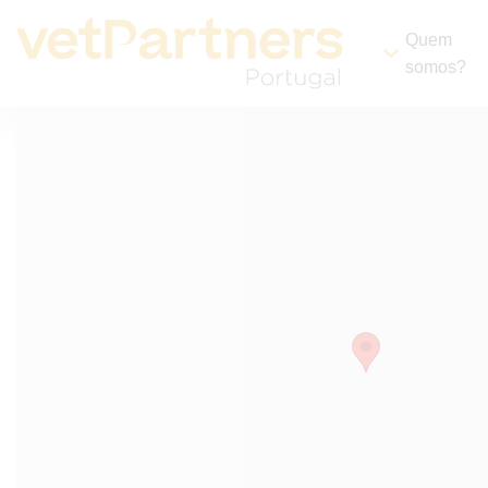
Quem
somos?